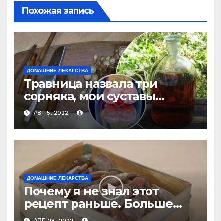
Похожая запись
ДОМАШНИЕ ЛЕКАРСТВА
Травница назвала три
сорняка, мои суставы
больше не болят
АВГ 5, 2022
ДОМАШНИЕ ЛЕКАРСТВА
Почему я не знал этот
рецепт раньше. Больше
никогда не буду покупать
АПР 28, 2022