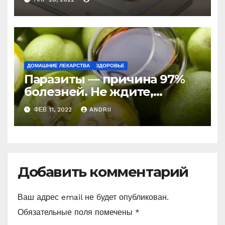
лекарство от кашля!
ДОМАШНИЕ ЛЕКАРСТВА
ЗДОРОВЬЕ
Паразиты — причина 97%
болезней. Не ждите,
боритесь с ними уже
ФЕВ 11, 2022
ANDRII
сейчас (Рецепт)
Добавить комментарий
Ваш адрес email не будет опубликован.
Обязательные поля помечены
*