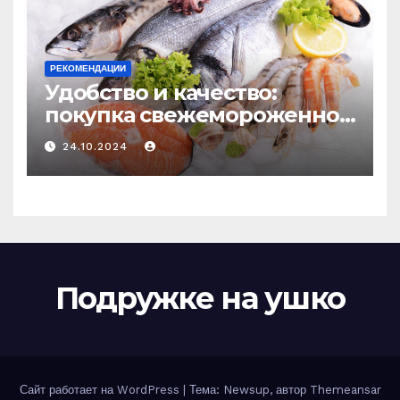
РЕКОМЕНДАЦИИ
Удобство и качество:
покупка свежемороженной
рыбы онлайн
24.10.2024
Подружке на ушко
Сайт работает на WordPress
|
Тема: Newsup, автор
Themeansar