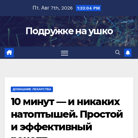
Перейти
Пт. Авг 7th, 2026
1:33:05 PM
к
содержимому
Подружке на ушко
ДОМАШНИЕ ЛЕКАРСТВА
10 минут — и никаких
натоптышей. Простой
и эффективный