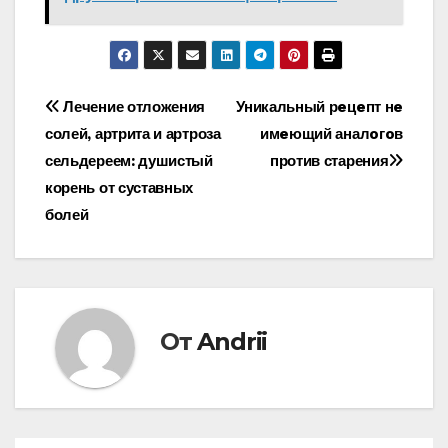
Навигация
Лечение отложения
Уникальный рeцeпт нe
солей, артрита и артроза
имeющий аналoгoв
по
сельдереем: душистый
против старения
записям
корень от суставных
болей
От
Andrii