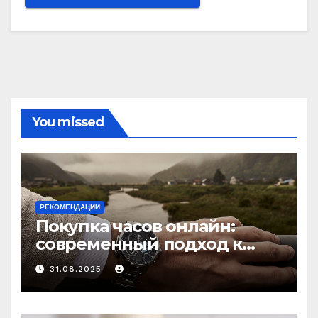
You missed
РЕКОМЕНДАЦИИ
Покупка часов онлайн:
современный подход к
выбору аксессуаров
31.08.2025