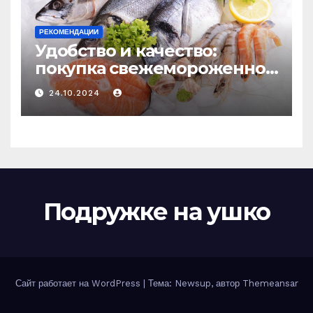
РЕКОМЕНДАЦИИ
Удобство и качество:
покупка свежемороженной
рыбы онлайн
24.10.2024
Подружке на ушко
Сайт работает на WordPress
|
Тема: Newsup, автор
Themeansar