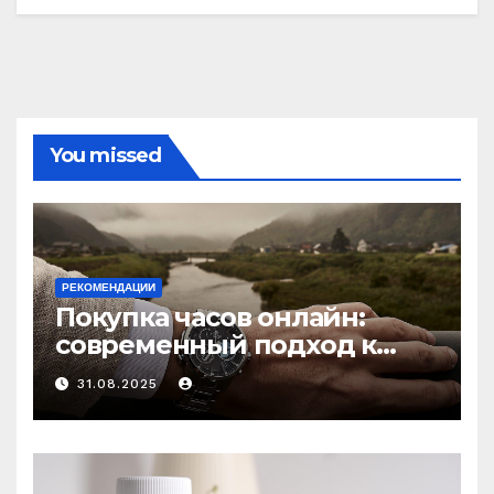
You missed
РЕКОМЕНДАЦИИ
Покупка часов онлайн:
современный подход к
выбору аксессуаров
31.08.2025