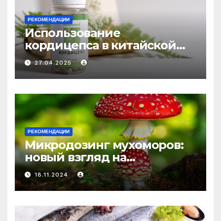
РЕКОМЕНДАЦИИ
Использование
кордицепса в китайской
медицине: природное
27.04.2025
средство против усталости
и истощения
РЕКОМЕНДАЦИИ
Микродозинг мухоморов:
новый взгляд на
психоделику
18.11.2024