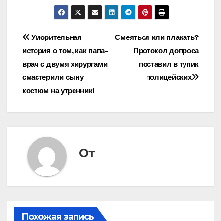
Навигация
Уморительная
Смеяться или плакать?
история о том, как папа-
Протокол допроса
по
врач с двумя хирургами
поставил в тупик
записям
смастерили сыну
полицейских
костюм на утренник!
От
Похожая запись