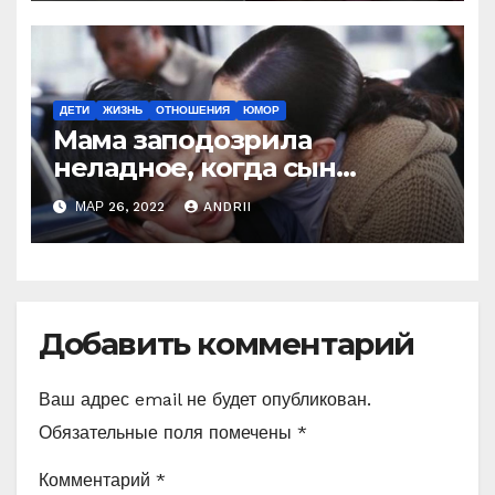
ДЕТИ
ЖИЗНЬ
ОТНОШЕНИЯ
ЮМОР
Мама заподозрила
неладное, когда сын
вернулся с отдыха.
МАР 26, 2022
ANDRII
Причиной странного
поведения стала СМС
переписка с мамой друга
Добавить комментарий
Ваш адрес email не будет опубликован.
Обязательные поля помечены
*
Комментарий
*