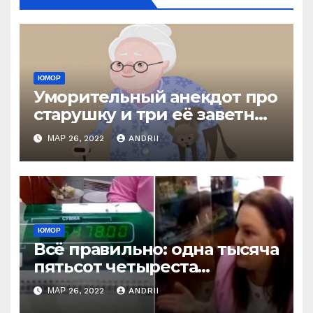
ЮМОР
Уморительный анекдот про
старушку и три её заветных
желания
МАР 26, 2022
ANDRII
ЮМОР
Всё правильно: одна тысяча
пятьсот четыреста
семьдесят восемь рублей!
МАР 26, 2022
ANDRII