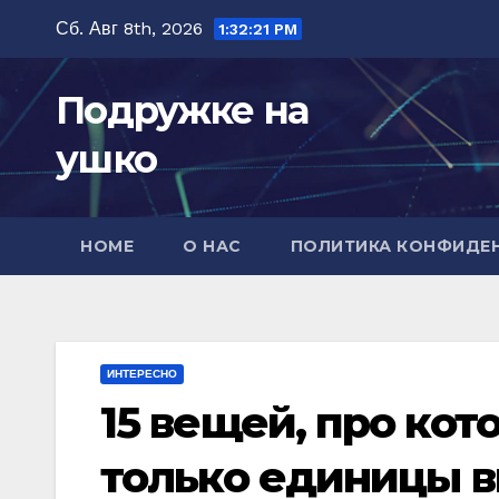
Перейти
Сб. Авг 8th, 2026
1:32:23 PM
к
содержимому
Подружке на
ушко
HOME
О НАС
ПОЛИТИКА КОНФИДЕ
ИНТЕРЕСНО
15 вещей, про кот
только единицы 