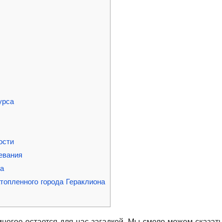
урса
ости
евания
на
топленного города Гераклиона
ногое остается для нас загадкой. Мы смело можем сказать