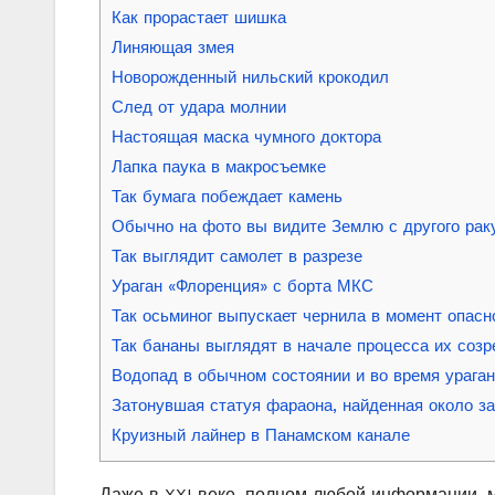
Как прорастает шишка
Линяющая змея
Новорожденный нильский крокодил
След от удара молнии
Настоящая маска чумного доктора
Лапка паука в макросъемке
Так бумага побеждает камень
Обычно на фото вы видите Землю с другого рак
Так выглядит самолет в разрезе
Ураган «Флоренция» с борта МКС
Так осьминог выпускает чернила в момент опасн
Так бананы выглядят в начале процесса их созр
Водопад в обычном состоянии и во время урага
Затонувшая статуя фараона, найденная около за
Круизный лайнер в Панамском канале
Даже в XXI веке, полном любой информации, м