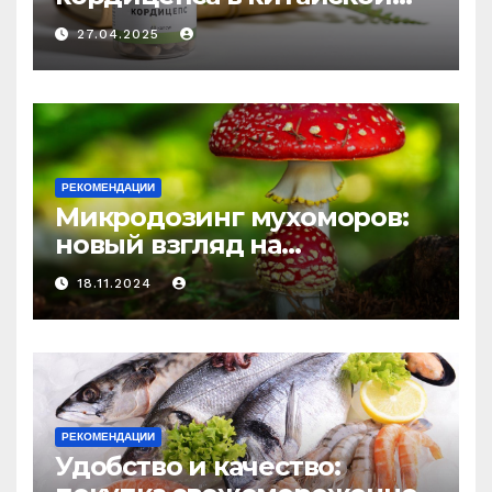
медицине: природное
27.04.2025
средство против усталости
и истощения
РЕКОМЕНДАЦИИ
Микродозинг мухоморов:
новый взгляд на
психоделику
18.11.2024
РЕКОМЕНДАЦИИ
Удобство и качество: