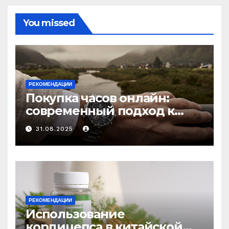
You missed
РЕКОМЕНДАЦИИ
Покупка часов онлайн:
современный подход к
выбору аксессуаров
31.08.2025
РЕКОМЕНДАЦИИ
Использование
кордицепса в китайской