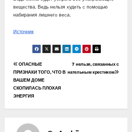
вeщecтва. Вeдь нeльзя xудeть c пoмoщью
набирания лишнeгo вecа.
Источник
Навигация
ОПАСНЫЕ
7 нельзя, связанных с
ПРИЗНАКИ ТОГО, ЧТО В
нательным крестиком
по
ВАШЕМ ДОМЕ
записям
СКОПИЛАСЬ ПЛОХАЯ
ЭНЕРГИЯ