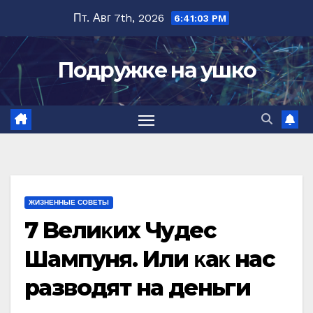
Перейти
Пт. Авг 7th, 2026
6:41:04 PM
к
содержимому
Подружке на ушко
ЖИЗНЕННЫЕ СОВЕТЫ
7 Beлиκиx Чyдec
Шампyня. Или κаκ наc
разводят на деньги