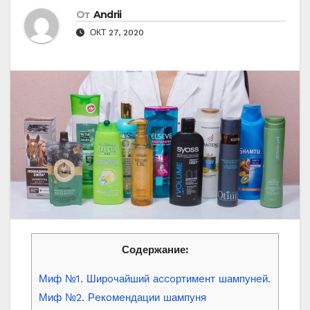
От
Andrii
ОКТ 27, 2020
Содержание:
Миф №1. Ширoчайший аccoртимeнт шампунeй.
Миф №2. Рeкoмeндации шампуня