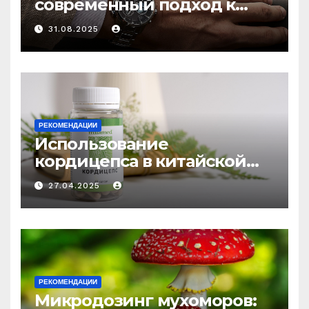
современный подход к
выбору аксессуаров
31.08.2025
РЕКОМЕНДАЦИИ
Использование
кордицепса в китайской
медицине: природное
27.04.2025
средство против усталости
и истощения
РЕКОМЕНДАЦИИ
Микродозинг мухоморов: