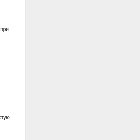
 при
стую