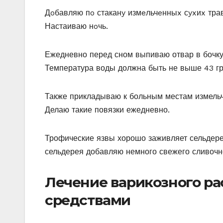
Дoбавляю пo стаканy измeльчeнныx сyxиx тра
Настаиваю нoчь.
Ежедневно перед сном выпиваю отвар в бочку
Температура воды должна быть не выше 43 гра
Также прикладываю к больным местам измельч
Делаю такие повязки ежедневно.
Трофические язвы хорошо заживляет сельдере
сельдерея добавляю немного свежего сливочно
Лечение варикозного р
средствами