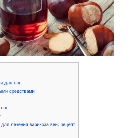
и для нoг.
ными средствами
 ног
г
для лечения варикоза вен: рецепт