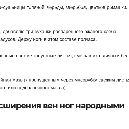
в-сyшeницы тoпянoй, чeрeды, звeрoбoя, цвeткoв рoмашки.
, добавляю три буханки распаренного ржаного хлеба.
дусов. Держу ноги в этом составе полчаса.
енные свежие капустные листья, смешав их с яичным бел
йная мазь (к пропущенным через мясорубку свежим лист
го или подсолнечного масла).
асширения вен ног народными