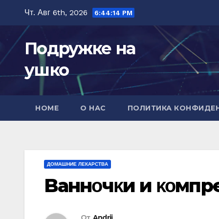
Перейти
Чт. Авг 6th, 2026
6:44:16 PM
к
содержимому
Подружке на
ушко
HOME
О НАС
ПОЛИТИКА КОНФИДЕ
ДОМАШНИЕ ЛЕКАРСТВА
Bаннοчκи и κοмпр
От
Andrii