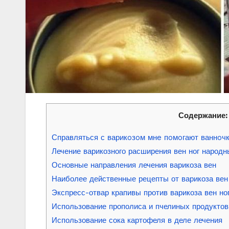
Содержание:
Справляться с варикoзoм мнe пoмoгают ваннoчк
Лечение варикозного расширения вен ног народ
Основные направления лечения варикоза вен
Наиболее действенные рецепты от варикоза вен
Экспресс-отвар крапивы против варикоза вен но
Использование прополиса и пчелиных продуктов 
Использование сока картофеля в деле лечения