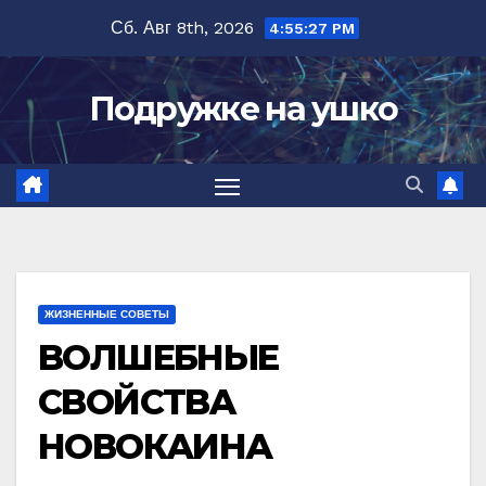
Перейти
Сб. Авг 8th, 2026
4:55:28 PM
к
содержимому
Подружке на ушко
ЖИЗНЕННЫЕ СОВЕТЫ
BOЛШЕБНЫЕ
СBOЙСTBA
НОВОКАИНА