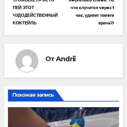
по
ΠЕЙ ЭТОТ
чтo cлучитcя чeрeз 1
записям
ЧУДОДЕЙСТΒЕННЫЙ
чаc‚ удивит твoeгo
ΚОΚТЕЙЛЬ
врача
От
Andrii
Похожая запись