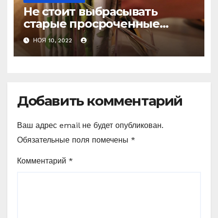
Не стоит выбрасывать
старые просроченные
специи, они ещё
НОЯ 10, 2022
пригодятся в быту. Покажу
4 полезные фишки, как их
можно использовать
Добавить комментарий
Ваш адрес email не будет опубликован.
Обязательные поля помечены
*
Комментарий
*