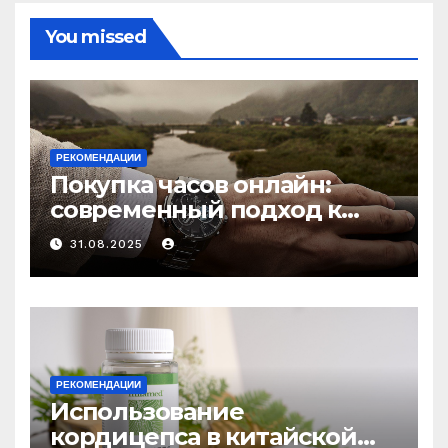
You missed
РЕКОМЕНДАЦИИ
Покупка часов онлайн:
современный подход к
выбору аксессуаров
31.08.2025
РЕКОМЕНДАЦИИ
Использование
кордицепса в китайской