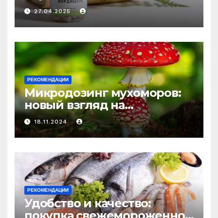
медицине: природное
27.04.2025
средство против усталости
и истощения
РЕКОМЕНДАЦИИ
Микродозинг мухоморов:
новый взгляд на
психоделику
18.11.2024
РЕКОМЕНДАЦИИ
Удобство и качество:
покупка свежемороженной