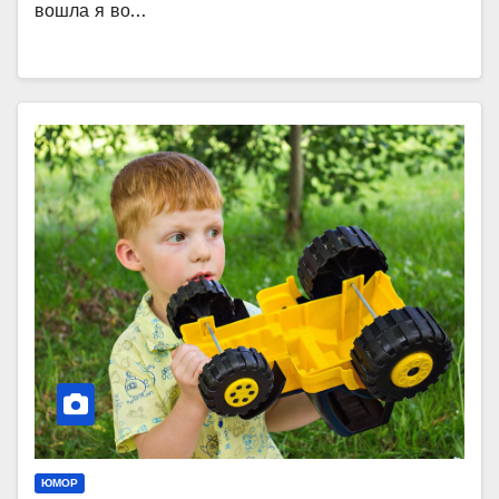
вошла я во…
ЮМОР