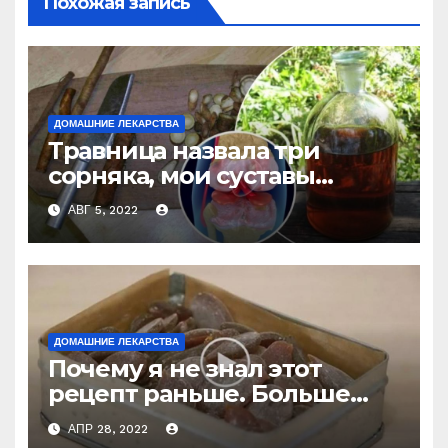
Похожая запись
ДОМАШНИЕ ЛЕКАРСТВА
Травница назвала три
сорняка, мои суставы
больше не болят
АВГ 5, 2022
ДОМАШНИЕ ЛЕКАРСТВА
Почему я не знал этот
рецепт раньше. Больше
никогда не буду покупать
АПР 28, 2022
лекарство от кашля!