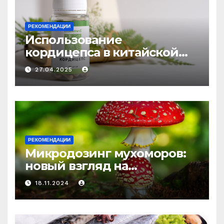
РЕКОМЕНДАЦИИ
Использование
кордицепса в китайской
медицине: природное
27.04.2025
средство против усталости
и истощения
РЕКОМЕНДАЦИИ
Микродозинг мухоморов:
новый взгляд на
психоделику
18.11.2024