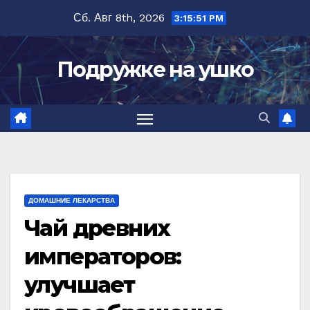
Перейти
Сб. Авг 8th, 2026
3:15:52 PM
к
содержимому
Подружке на ушко
ДОМАШНИЕ ЛЕКАРСТВА
Чай древних
императоров:
улучшает