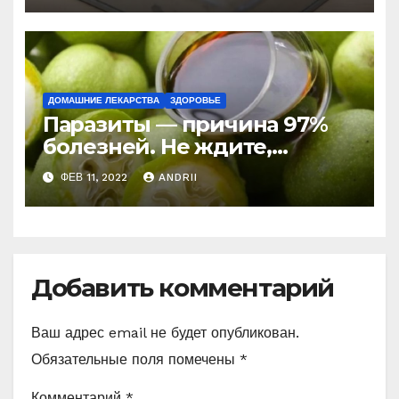
ДОМАШНИЕ ЛЕКАРСТВА
ЗДОРОВЬЕ
Паразиты — причина 97%
болезней. Не ждите,
боритесь с ними уже
ФЕВ 11, 2022
ANDRII
сейчас (Рецепт)
Добавить комментарий
Ваш адрес email не будет опубликован.
Обязательные поля помечены
*
Комментарий
*