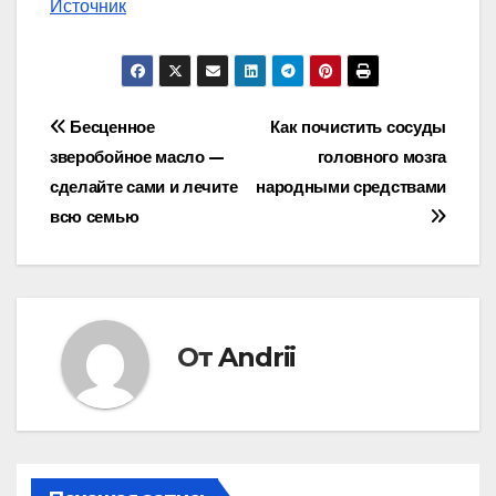
Источник
Навигация
Бесценное
Как почистить сосуды
зверобойное масло —
головного мозга
по
сделайте сами и лечите
народными средствами
записям
всю семью
От
Andrii