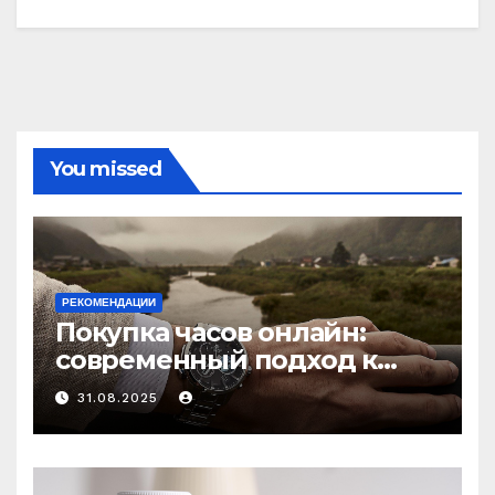
You missed
РЕКОМЕНДАЦИИ
Покупка часов онлайн:
современный подход к
выбору аксессуаров
31.08.2025