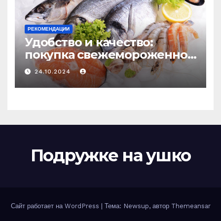
РЕКОМЕНДАЦИИ
Удобство и качество:
покупка свежемороженной
рыбы онлайн
24.10.2024
Подружке на ушко
Сайт работает на WordPress
|
Тема: Newsup, автор
Themeansar