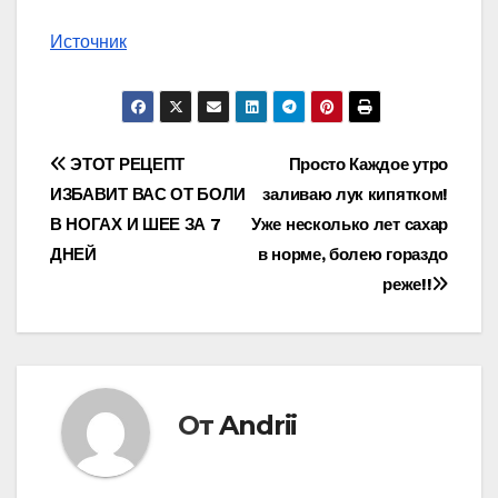
Источник
Навигация
ЭТОТ РЕЦЕПТ
Просто Каждое утро
ИЗБАВИТ ВАС ОТ БОЛИ
заливаю лук кипятком!
по
В НОГАХ И ШЕЕ ЗА 7
Уже несколько лет сахар
записям
ДНЕЙ
в норме, болею гораздо
реже!!
От
Andrii