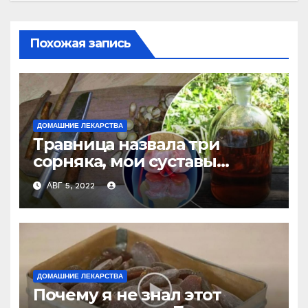
Похожая запись
ДОМАШНИЕ ЛЕКАРСТВА
Травница назвала три
сорняка, мои суставы
больше не болят
АВГ 5, 2022
ДОМАШНИЕ ЛЕКАРСТВА
Почему я не знал этот