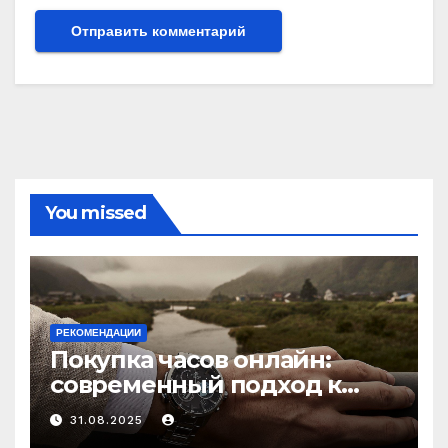
You missed
РЕКОМЕНДАЦИИ
Покупка часов онлайн:
современный подход к
выбору аксессуаров
31.08.2025