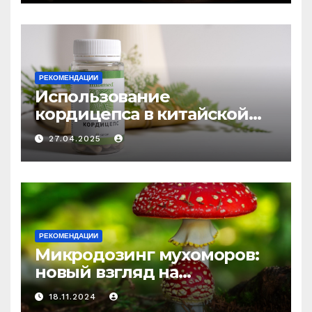
РЕКОМЕНДАЦИИ
Использование
кордицепса в китайской
медицине: природное
27.04.2025
средство против усталости
и истощения
РЕКОМЕНДАЦИИ
Микродозинг мухоморов:
новый взгляд на
психоделику
18.11.2024