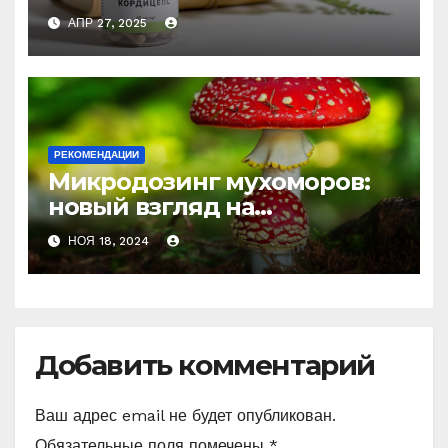
природное средство
АПР 27, 2025
против усталости и
истощения
РЕКОМЕНДАЦИИ
Микродозинг мухоморов:
новый взгляд на
психоделику
НОЯ 18, 2024
Добавить комментарий
Ваш адрес email не будет опубликован.
Обязательные поля помечены
*