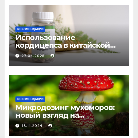
РЕКОМЕНДАЦИИ
Использование
кордицепса в китайской
медицине: природное
27.04.2025
средство против усталости
и истощения
РЕКОМЕНДАЦИИ
Микродозинг мухоморов:
новый взгляд на
психоделику
18.11.2024