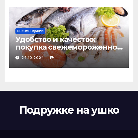
РЕКОМЕНДАЦИИ
Удобство и качество:
покупка свежемороженной
рыбы онлайн
24.10.2024
Подружке на ушко