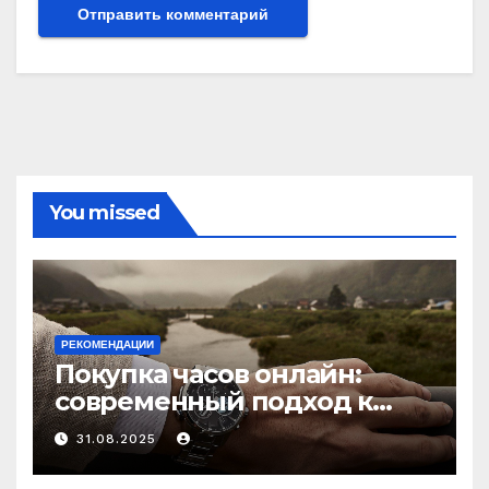
You missed
РЕКОМЕНДАЦИИ
Покупка часов онлайн:
современный подход к
выбору аксессуаров
31.08.2025