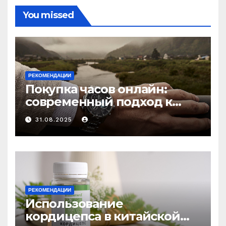
You missed
РЕКОМЕНДАЦИИ
Покупка часов онлайн:
современный подход к
выбору аксессуаров
31.08.2025
РЕКОМЕНДАЦИИ
Использование
кордицепса в китайской