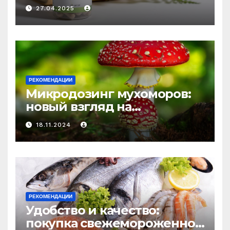
медицине: природное
27.04.2025
средство против усталости
и истощения
РЕКОМЕНДАЦИИ
Микродозинг мухоморов:
новый взгляд на
психоделику
18.11.2024
РЕКОМЕНДАЦИИ
Удобство и качество:
покупка свежемороженной