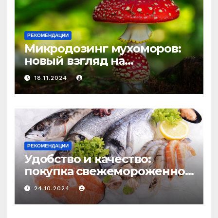
РЕКОМЕНДАЦИИ
Микродозинг мухоморов:
новый взгляд на
психоделику
18.11.2024
РЕКОМЕНДАЦИИ
Удобство и качество:
покупка свежемороженной
рыбы онлайн
24.10.2024