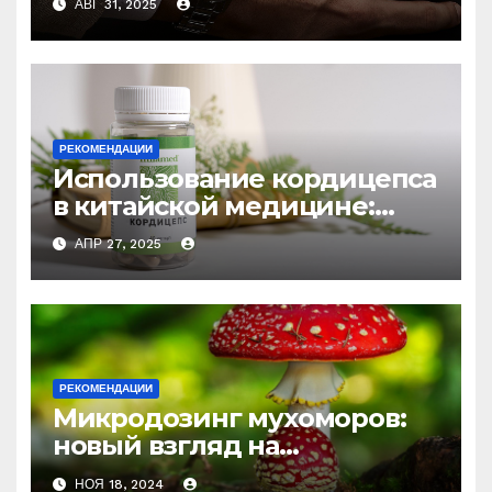
АВГ 31, 2025
РЕКОМЕНДАЦИИ
Использование кордицепса
в китайской медицине:
природное средство
АПР 27, 2025
против усталости и
истощения
РЕКОМЕНДАЦИИ
Микродозинг мухоморов:
новый взгляд на
психоделику
НОЯ 18, 2024