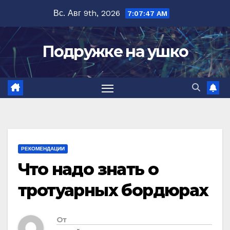
Перейти
Вс. Авг 9th, 2026
7:07:48 AM
к
содержимому
Подружке на ушко
РЕКОМЕНДАЦИИ
Что надо знать о
тротуарных бордюрах
От