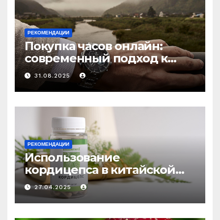
РЕКОМЕНДАЦИИ
Покупка часов онлайн:
современный подход к
выбору аксессуаров
31.08.2025
РЕКОМЕНДАЦИИ
Использование
кордицепса в китайской
медицине: природное
27.04.2025
средство против усталости
и истощения