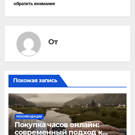
записям
обратить внимание
От
Похожая запись
РЕКОМЕНДАЦИИ
Покупка часов онлайн:
современный подход к