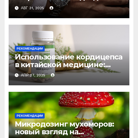
выбору аксессуаров
АВГ 31, 2025
РЕКОМЕНДАЦИИ
Использование кордицепса
в китайской медицине:
природное средство
АПР 27, 2025
против усталости и
истощения
РЕКОМЕНДАЦИИ
Микродозинг мухоморов:
новый взгляд на