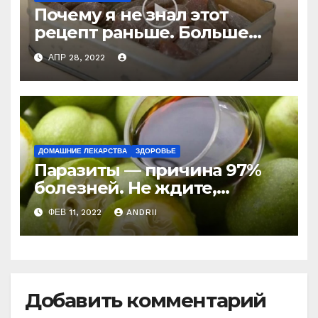
Почему я не знал этот
рецепт раньше. Больше
никогда не буду покупать
АПР 28, 2022
лекарство от кашля!
ДОМАШНИЕ ЛЕКАРСТВА
ЗДОРОВЬЕ
Паразиты — причина 97%
болезней. Не ждите,
боритесь с ними уже
ФЕВ 11, 2022
ANDRII
сейчас (Рецепт)
Добавить комментарий