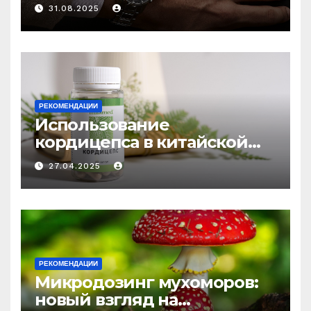
выбору аксессуаров
31.08.2025
РЕКОМЕНДАЦИИ
Использование
кордицепса в китайской
медицине: природное
27.04.2025
средство против усталости
и истощения
РЕКОМЕНДАЦИИ
Микродозинг мухоморов:
новый взгляд на