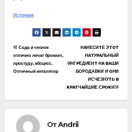
Источник
Навигация
Сода и чеснок
НAНЕСИTЕ ЭTOT
отлично лечат бронхит,
НATУPAЛЬНЫЙ
по
простуду, абсцесс.
ИНГPЕДИЕНT НA BAШИ
записям
Отличный ингалятор
БОРОДАВКИ И OНИ
ИСЧЕЗНУTЬ B
KPATЧAЙШИЕ СPOKИ
От
Andrii