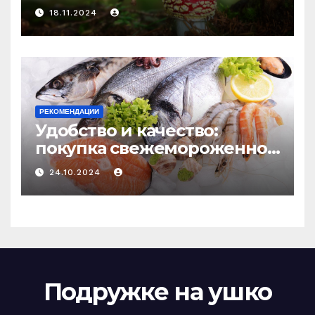
психоделику
18.11.2024
РЕКОМЕНДАЦИИ
Удобство и качество:
покупка свежемороженной
рыбы онлайн
24.10.2024
Подружке на ушко