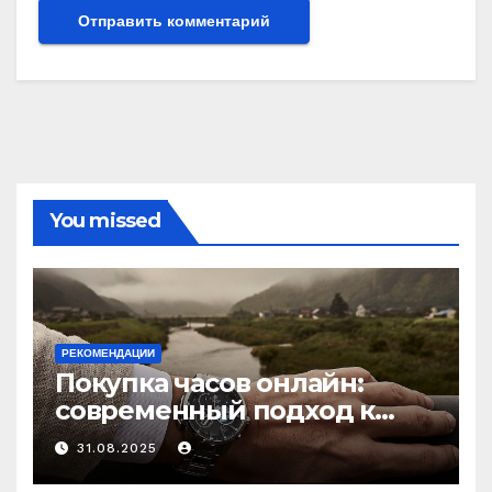
You missed
РЕКОМЕНДАЦИИ
Покупка часов онлайн:
современный подход к
выбору аксессуаров
31.08.2025