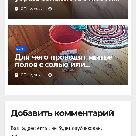
одежды не стирая
СЕН 2, 2022
БЫТ
Для чего проводят мытье
полов с солью или
очевидное — невероятное
СЕН 2, 2022
Добавить комментарий
Ваш адрес email не будет опубликован.