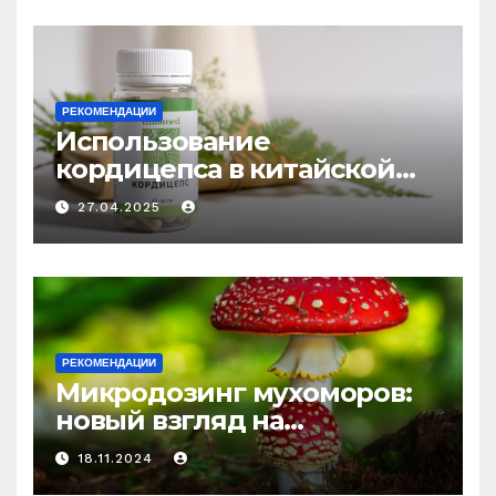
РЕКОМЕНДАЦИИ
Использование
кордицепса в китайской
медицине: природное
27.04.2025
средство против усталости
и истощения
РЕКОМЕНДАЦИИ
Микродозинг мухоморов:
новый взгляд на
психоделику
18.11.2024