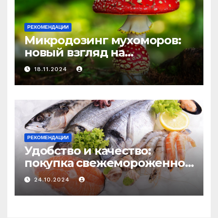
РЕКОМЕНДАЦИИ
Микродозинг мухоморов:
новый взгляд на
психоделику
18.11.2024
РЕКОМЕНДАЦИИ
Удобство и качество:
покупка свежемороженной
рыбы онлайн
24.10.2024