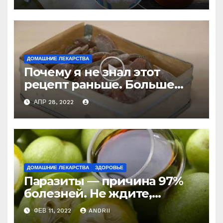
ДОМАШНИЕ ЛЕКАРСТВА
Почему я не знал этот
рецепт раньше. Больше
никогда не буду покупать
АПР 28, 2022
лекарство от кашля!
ДОМАШНИЕ ЛЕКАРСТВА
ЗДОРОВЬЕ
Паразиты — причина 97%
болезней. Не ждите,
боритесь с ними уже
ФЕВ 11, 2022
ANDRII
сейчас (Рецепт)