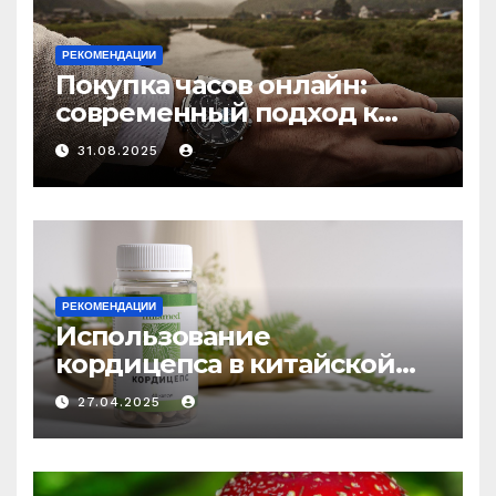
РЕКОМЕНДАЦИИ
Покупка часов онлайн:
современный подход к
выбору аксессуаров
31.08.2025
РЕКОМЕНДАЦИИ
Использование
кордицепса в китайской
медицине: природное
27.04.2025
средство против усталости
и истощения