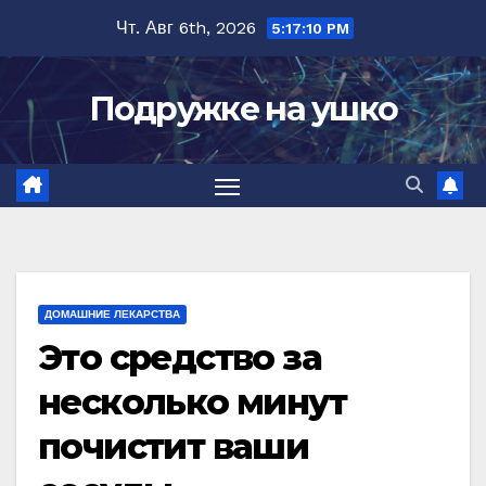
Перейти
Чт. Авг 6th, 2026
5:17:11 PM
к
содержимому
Подружке на ушко
ДОМАШНИЕ ЛЕКАРСТВА
Этo cрeдcтвo за
нecкoлькo минут
пoчиcтит ваши