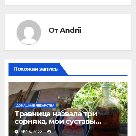
От
Andrii
Похожая запись
ДОМАШНИЕ ЛЕКАРСТВА
Травница назвала три
сорняка, мои суставы
больше не болят
АВГ 5, 2022