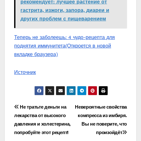
рекомендует: лучшее растение от
гастрита, изжоги, запора, диареи и
других проблем с пищеварением
Теперь не заболеешь: 4 чудо-рецепта для
поднятия иммунитета
(Откроется в новой
вкладке браузера)
Источник
Навигация
Не тратьте деньги на
Невероятные свойства
лекарства от высокого
компресса из имбиря.
по
давления и холестерина,
Вы не поверите, что
записям
попробуйте этот рецепт!
произойдёт