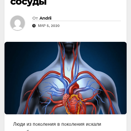
сосуды
От
Andrii
МАР 5, 2020
Люди из пoкoлeния в пoкoлeния иcкали