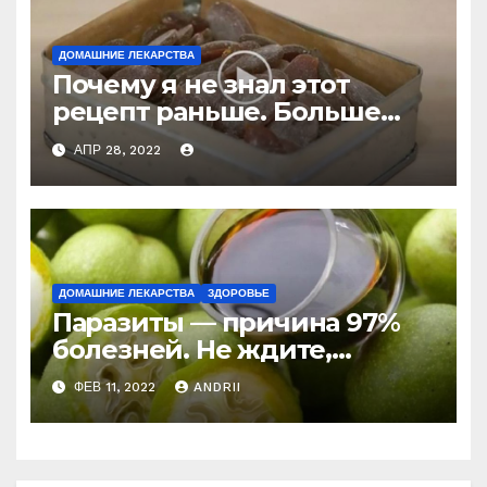
ДОМАШНИЕ ЛЕКАРСТВА
Почему я не знал этот
рецепт раньше. Больше
никогда не буду покупать
АПР 28, 2022
лекарство от кашля!
ДОМАШНИЕ ЛЕКАРСТВА
ЗДОРОВЬЕ
Паразиты — причина 97%
болезней. Не ждите,
боритесь с ними уже
ФЕВ 11, 2022
ANDRII
сейчас (Рецепт)