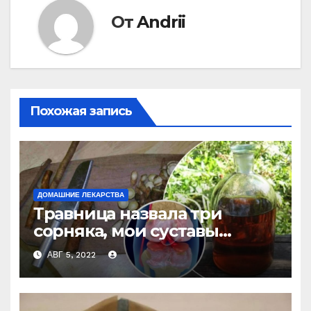
От
Andrii
Похожая запись
ДОМАШНИЕ ЛЕКАРСТВА
Травница назвала три
сорняка, мои суставы
больше не болят
АВГ 5, 2022