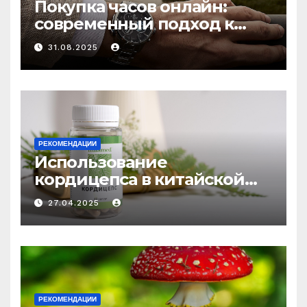
Покупка часов онлайн:
современный подход к
выбору аксессуаров
31.08.2025
РЕКОМЕНДАЦИИ
Использование
кордицепса в китайской
медицине: природное
27.04.2025
средство против усталости
и истощения
РЕКОМЕНДАЦИИ