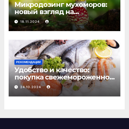
Микродозинг мухоморов:
новый взгляд на
психоделику
18.11.2024
РЕКОМЕНДАЦИИ
Удобство и качество:
покупка свежемороженной
рыбы онлайн
24.10.2024