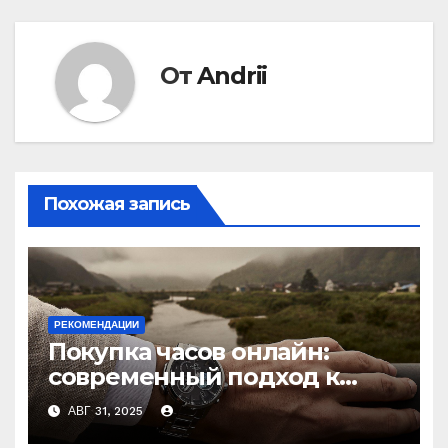
От
Andrii
Похожая запись
РЕКОМЕНДАЦИИ
Покупка часов онлайн:
современный подход к
выбору аксессуаров
АВГ 31, 2025