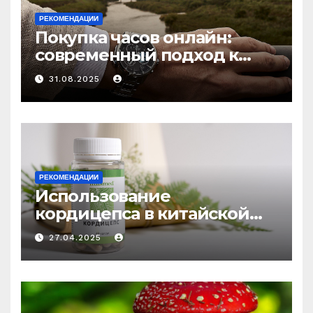
РЕКОМЕНДАЦИИ
Покупка часов онлайн:
современный подход к
выбору аксессуаров
31.08.2025
РЕКОМЕНДАЦИИ
Использование
кордицепса в китайской
медицине: природное
27.04.2025
средство против усталости
и истощения