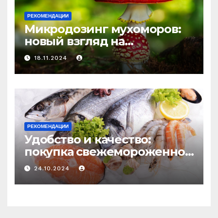
РЕКОМЕНДАЦИИ
Микродозинг мухоморов:
новый взгляд на
психоделику
18.11.2024
РЕКОМЕНДАЦИИ
Удобство и качество:
покупка свежемороженной
рыбы онлайн
24.10.2024