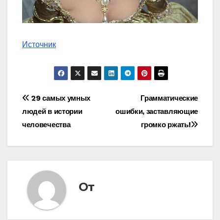
Источник
Навигация
29 самых умных
Грамматические
людей в истории
ошибки, заставляющие
по
человечества
громко ржать!
записям
От