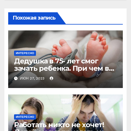
Похожая запись
ИНТЕРЕСНО
Дедушка в 75- лет смог
зачать ребенка. При чем в
один день стал не только
ИЮН 27, 2023
отцом, но и мужем!
ИНТЕРЕСНО
Работать никто не хочет!