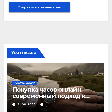
You missed
РЕКОМЕНДАЦИИ
Покупка часов онлайн:
современный подход к
выбору аксессуаров
31.08.2025