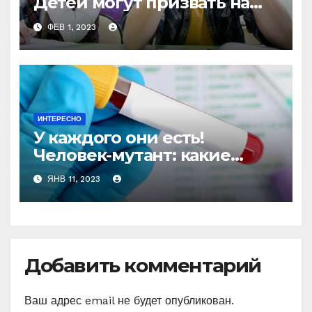
Детей могут призвать на
работу!
ФЕВ 1, 2023
ИНТЕРЕСНО
У каждого они есть!
Человек-мутант: какие
генетические
ЯНВ 11, 2023
«суперспособности» есть у
вас?
Добавить комментарий
Ваш адрес email не будет опубликован.