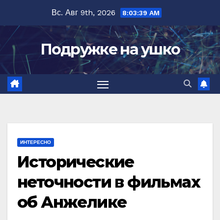
Перейти
Вс. Авг 9th, 2026
8:03:41 AM
к
содержимому
Подружке на ушко
ИНТЕРЕСНО
Исторические
неточности в фильмах
об Анжелике