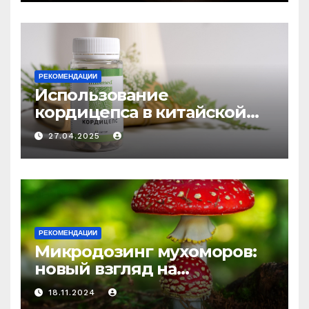
РЕКОМЕНДАЦИИ
Использование
кордицепса в китайской
медицине: природное
27.04.2025
средство против усталости
и истощения
РЕКОМЕНДАЦИИ
Микродозинг мухоморов:
новый взгляд на
психоделику
18.11.2024