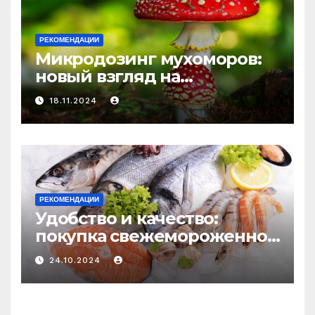
РЕКОМЕНДАЦИИ
Микродозинг мухоморов:
новый взгляд на
психоделику
18.11.2024
РЕКОМЕНДАЦИИ
Удобство и качество:
покупка свежемороженной
рыбы онлайн
24.10.2024