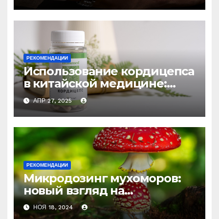
РЕКОМЕНДАЦИИ
Использование кордицепса
в китайской медицине:
природное средство
АПР 27, 2025
против усталости и
истощения
РЕКОМЕНДАЦИИ
Микродозинг мухоморов:
новый взгляд на
психоделику
НОЯ 18, 2024