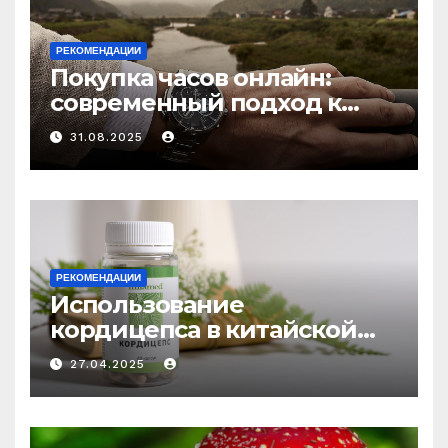
РЕКОМЕНДАЦИИ
Покупка часов онлайн:
современный подход к
выбору аксессуаров
31.08.2025
РЕКОМЕНДАЦИИ
Использование
кордицепса в китайской
медицине: природное
27.04.2025
средство против усталости
и истощения