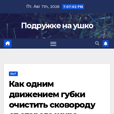
Перейти
Пт. Авг 7th, 2026
7:07:03 PM
к
содержимому
Подружке на ушко
БЫТ
Как одним
движением губки
очистить сковороду