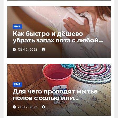
БЫТ
Как быстро и дёшево
убрать запах пота с любой
одежды не стирая
СЕН 2, 2022
БЫТ
Для чего проводят мытье
полов с солью или
очевидное — невероятное
СЕН 2, 2022