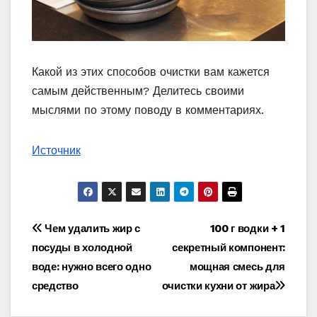
Какой из этих способов очистки вам кажется
самым действенным? Делитесь своими
мыслями по этому поводу в комментариях.
Источник
Навигация
Чем удалить жир с
100 г водки + 1
посуды в холодной
секретный компонент:
по
воде: нужно всего одно
мощная смесь для
записям
средство
очистки кухни от жира