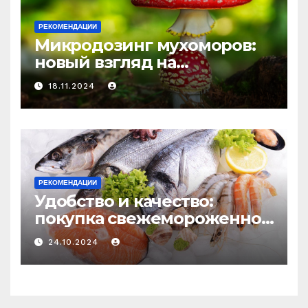
РЕКОМЕНДАЦИИ
Микродозинг мухоморов:
новый взгляд на
психоделику
18.11.2024
РЕКОМЕНДАЦИИ
Удобство и качество:
покупка свежемороженной
рыбы онлайн
24.10.2024