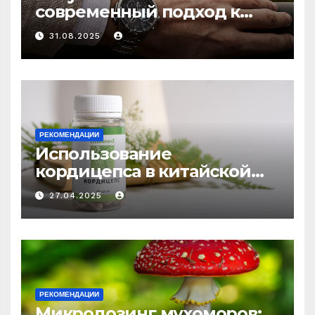
современный подход к
выбору аксессуаров
31.08.2025
РЕКОМЕНДАЦИИ
Использование
кордицепса в китайской
медицине: природное
27.04.2025
средство против усталости
и истощения
РЕКОМЕНДАЦИИ
Микродозинг мухоморов: