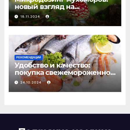
новый взгляд на
психоделику
18.11.2024
РЕКОМЕНДАЦИИ
Удобство и качество:
покупка свежемороженной
рыбы онлайн
24.10.2024