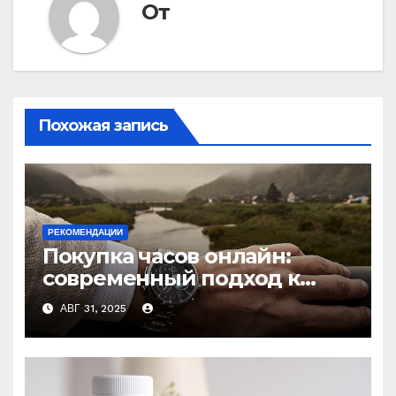
От
Похожая запись
РЕКОМЕНДАЦИИ
Покупка часов онлайн:
современный подход к
выбору аксессуаров
АВГ 31, 2025