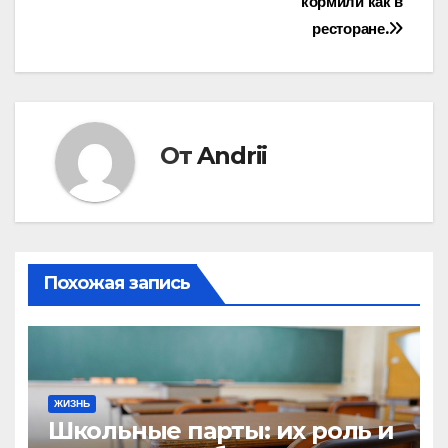
записям
кормили как в
ресторане.
От
Andrii
Похожая запись
ЖИЗНЬ
Школьные парты: их роль и