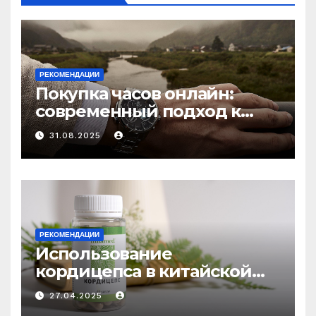
РЕКОМЕНДАЦИИ
Покупка часов онлайн:
современный подход к
выбору аксессуаров
31.08.2025
РЕКОМЕНДАЦИИ
Использование
кордицепса в китайской
медицине: природное
27.04.2025
средство против усталости