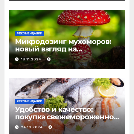
и истощения
РЕКОМЕНДАЦИИ
Микродозинг мухоморов:
новый взгляд на
психоделику
18.11.2024
РЕКОМЕНДАЦИИ
Удобство и качество:
покупка свежемороженной
рыбы онлайн
24.10.2024