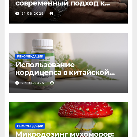
современный подход к
выбору аксессуаров
31.08.2025
РЕКОМЕНДАЦИИ
Использование
кордицепса в китайской
медицине: природное
27.04.2025
средство против усталости
и истощения
РЕКОМЕНДАЦИИ
Микродозинг мухоморов: