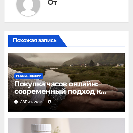
От
Похожая запись
РЕКОМЕНДАЦИИ
Покупка часов онлайн:
современный подход к
выбору аксессуаров
АВГ 31, 2025