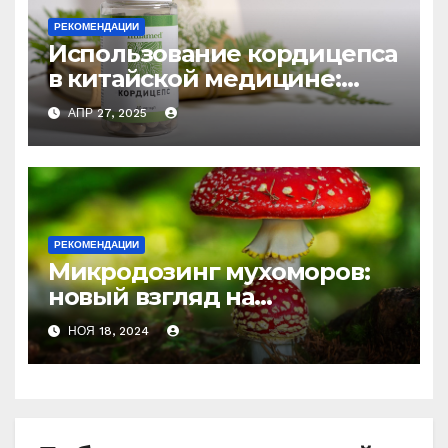
РЕКОМЕНДАЦИИ
Использование кордицепса
в китайской медицине:
природное средство
АПР 27, 2025
против усталости и
истощения
РЕКОМЕНДАЦИИ
Микродозинг мухоморов:
новый взгляд на
психоделику
НОЯ 18, 2024