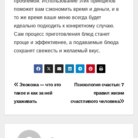
проблемой. Использование этих принципов
поможет вам сэкономить время и деньги, и в
то же время ваше меню всегда будет
идеально подходить к конкретному случаю.
Сам процесс приготовления блюд станет
проще и эффективнее, а подаваемые блюда
сохранят свежесть и желаемый вкус.
Навигация
Экокожа — что это
Психология счастья: 7
такое и как за ней
правил жизни
по
ухаживать
счастливого человека
записям