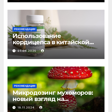
РЕКОМЕНДАЦИИ
Использование
кордицепса в китайской
медицине: природное
27.04.2025
средство против усталости
и истощения
РЕКОМЕНДАЦИИ
Микродозинг мухоморов:
новый взгляд на
психоделику
18.11.2024