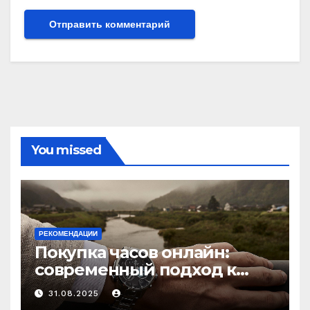
You missed
РЕКОМЕНДАЦИИ
Покупка часов онлайн:
современный подход к
выбору аксессуаров
31.08.2025