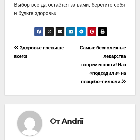
Выбор всегда остаётся за вами, берегите себя
и будьте здоровы!
Навигация
Здоровье превыше
Самые бесполезные
всего!
лекарства
по
современности! Нас
записям
«подсадили» на
плацебо-пилюли.
От
Andrii