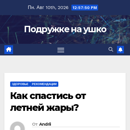
Перейти
Пн. Авг 10th, 2026
12:57:51 PM
к
содержимому
Подружке на ушко
ЗДОРОВЬЕ
РЕКОМЕНДАЦИИ
Как спастись от
летней жары?
От
Andrii