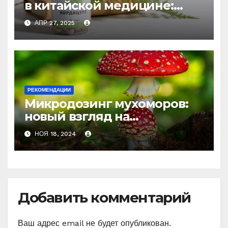
в китайской медицине:
природное средство
АПР 27, 2025
против усталости и
истощения
РЕКОМЕНДАЦИИ
Микродозинг мухоморов:
новый взгляд на
психоделику
НОЯ 18, 2024
Добавить комментарий
Ваш адрес email не будет опубликован.