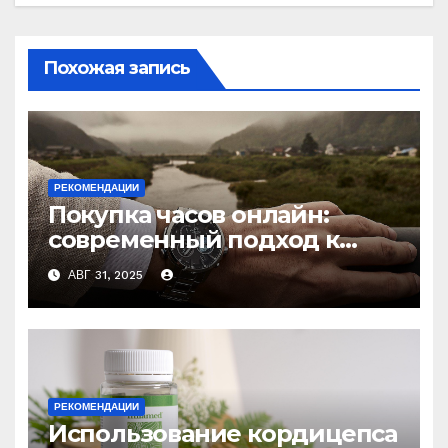
Похожая запись
РЕКОМЕНДАЦИИ
Покупка часов онлайн:
современный подход к
выбору аксессуаров
АВГ 31, 2025
РЕКОМЕНДАЦИИ
Использование кордицепса