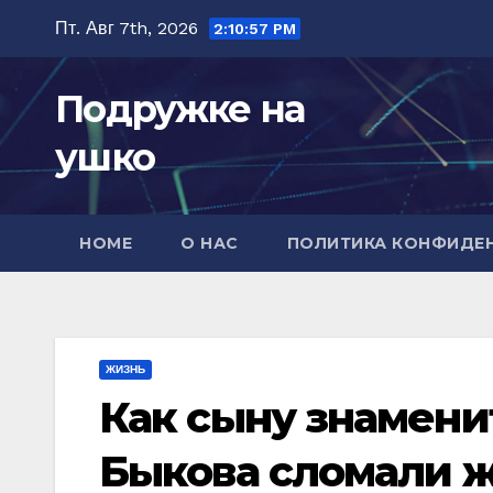
Перейти
Пт. Авг 7th, 2026
2:10:59 PM
к
содержимому
Подружке на
ушко
HOME
О НАС
ПОЛИТИКА КОНФИДЕ
ЖИЗНЬ
Как сыну знамени
Быкова сломали ж