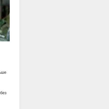
льше
 без