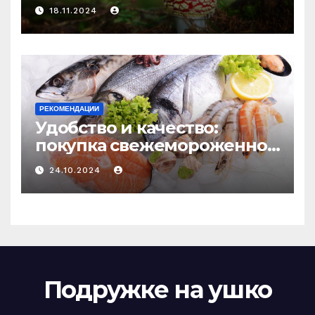
психоделику
18.11.2024
РЕКОМЕНДАЦИИ
Удобство и качество:
покупка свежемороженной
рыбы онлайн
24.10.2024
Подружке на ушко