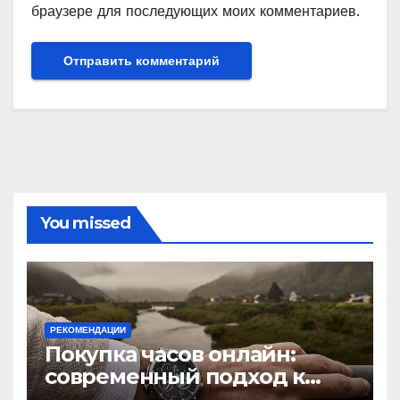
браузере для последующих моих комментариев.
You missed
РЕКОМЕНДАЦИИ
Покупка часов онлайн:
современный подход к
выбору аксессуаров