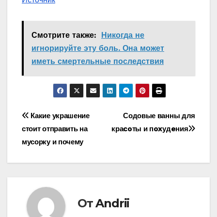
Смотрите также:
Никогда не
игнорируйте эту боль. Она может
иметь смертельные последствия
Навигация
Какие украшение
Содовые ванны для
стоит отправить на
краcoты и пoxудeния
по
мусорку и почему
записям
От
Andrii