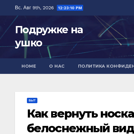
Перейти
Вс. Авг 9th, 2026
12:23:12 PM
к
содержимому
Подружке на
ушко
HOME
О НАС
ПОЛИТИКА КОНФИДЕ
БЫТ
Как вернуть носк
белоснежный ви