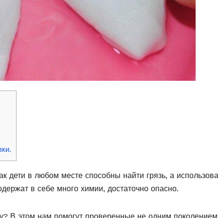
ки.
как дети в любом месте способны найти грязь, а использов
одержат в себе много химии, достаточно опасно.
у? В этом нам помогут проверенные не одним поколением