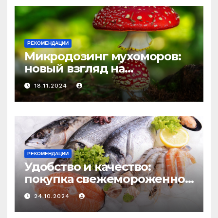
РЕКОМЕНДАЦИИ
Микродозинг мухоморов:
новый взгляд на
психоделику
18.11.2024
РЕКОМЕНДАЦИИ
Удобство и качество:
покупка свежемороженной
рыбы онлайн
24.10.2024