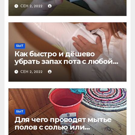
СЕН 2, 2022
БЫТ
Как быстро и дёшево
убрать запах пота с любой
одежды не стирая
СЕН 2, 2022
БЫТ
Для чего проводят мытье
полов с солью или
очевидное — невероятное