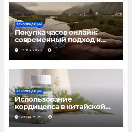
РЕКОМЕНДАЦИИ
Покупка часов онлайн:
современный подход к
выбору аксессуаров
31.08.2025
РЕКОМЕНДАЦИИ
Использование
кордицепса в китайской
медицине: природное
27.04.2025
средство против усталости
и истощения