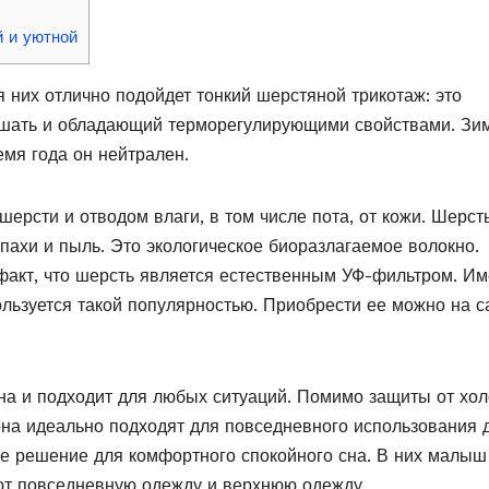
й и уютной
 них отлично подойдет тонкий шерстяной трикотаж: это
шать и обладающий терморегулирующими свойствами. Зи
емя года он нейтрален.
ерсти и отводом влаги, в том числе пота, от кожи. Шерст
апахи и пыль. Это экологическое биоразлагаемое волокно.
 факт, что шерсть является естественным УФ-фильтром. И
льзуется такой популярностью. Приобрести ее можно на с
а и подходит для любых ситуаций. Помимо защиты от хол
она идеально подходят для повседневного использования 
 решение для комфортного спокойного сна. В них малыш
ают повседневную одежду и верхнюю одежду.