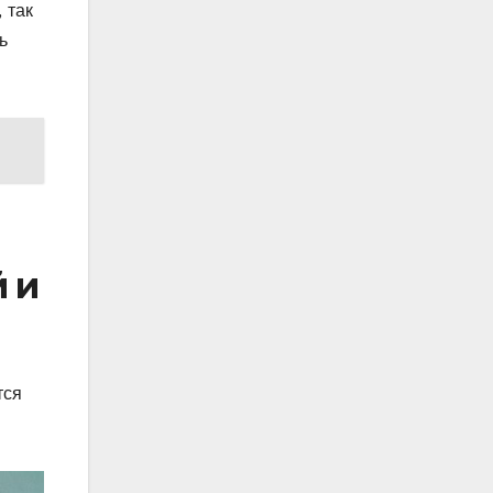
 так
ь
 и
тся