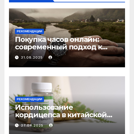
РЕКОМЕНДАЦИИ
Покупка часов онлайн:
современный подход к
выбору аксессуаров
31.08.2025
РЕКОМЕНДАЦИИ
Использование
кордицепса в китайской
медицине: природное
27.04.2025
средство против усталости