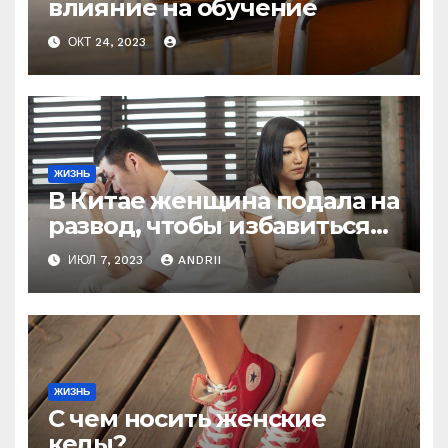
влияние на обучение
ОКТ 24, 2023
ЖИЗНЬ
В Китае женщина подала на
развод, чтобы избавиться
от мужа-деспота, который
ИЮЛ 7, 2023
ANDRII
заставлял её рожать 6 раз,
чтобы получить
наследника
ЖИЗНЬ
С чем носить женские
кеды?