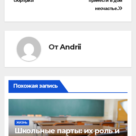
записям
сюрприз!
принести в дом
несчастье.
От
Andrii
Похожая запись
ЖИЗНЬ
Школьные парты: их роль и