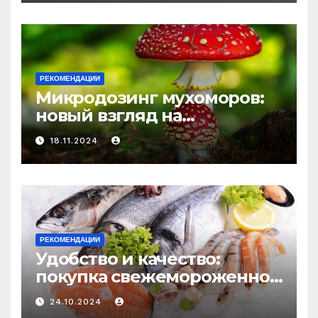
и истощения
РЕКОМЕНДАЦИИ
Микродозинг мухоморов:
новый взгляд на
психоделику
18.11.2024
РЕКОМЕНДАЦИИ
Удобство и качество:
покупка свежемороженной
рыбы онлайн
24.10.2024