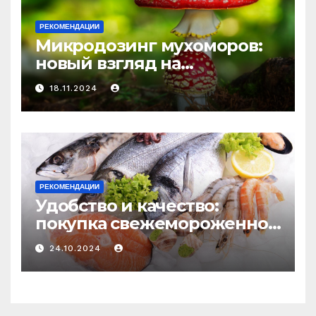
РЕКОМЕНДАЦИИ
Микродозинг мухоморов:
новый взгляд на
психоделику
18.11.2024
РЕКОМЕНДАЦИИ
Удобство и качество:
покупка свежемороженной
рыбы онлайн
24.10.2024