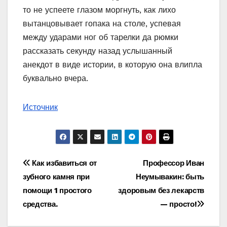
то не успеете глазом моргнуть, как лихо
вытанцовывает гопака на столе, успевая
между ударами ног об тарелки да рюмки
рассказать секунду назад услышанный
анекдот в виде истории, в которую она влипла
буквально вчера.
Источник
Навигация
Как избавиться от
Профессор Иван
зубного камня при
Неумывакин: быть
по
помощи 1 простого
здоровым без лекарств
записям
средства.
— просто!