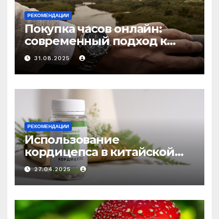
РЕКОМЕНДАЦИИ
Покупка часов онлайн:
современный подход к
выбору аксессуаров
31.08.2025
РЕКОМЕНДАЦИИ
Использование
кордицепса в китайской
медицине: природное
27.04.2025
средство против усталости
и истощения