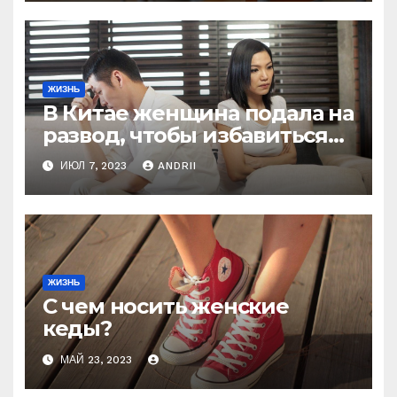
ЖИЗНЬ
В Китае женщина подала на
развод, чтобы избавиться
от мужа-деспота, который
ИЮЛ 7, 2023
ANDRII
заставлял её рожать 6 раз,
чтобы получить
наследника
ЖИЗНЬ
С чем носить женские
кеды?
МАЙ 23, 2023