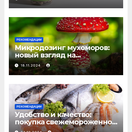
средство против усталости
и истощения
РЕКОМЕНДАЦИИ
Микродозинг мухоморов:
новый взгляд на
психоделику
18.11.2024
РЕКОМЕНДАЦИИ
Удобство и качество:
покупка свежемороженной
рыбы онлайн