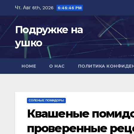
Перейти
Чт. Авг 6th, 2026
6:46:47 PM
к
содержимому
Подружке на
ушко
HOME
О НАС
ПОЛИТИКА КОНФИДЕ
СОЛЕНЫЕ ПОМИДОРЫ
Квашеные помидо
проверенные реце