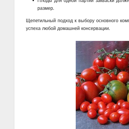
Плоды для одной партии закваски должн
размер.
Щепетильный подход к выбору основного ком
успеха любой домашней консервации.