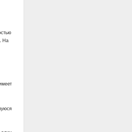
остью
. На
имеет
шуюся