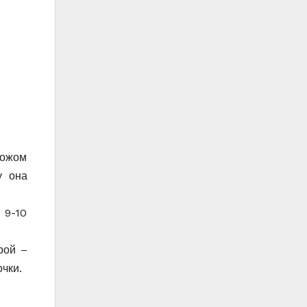
ножом
у она
 9-10
рой –
очки.