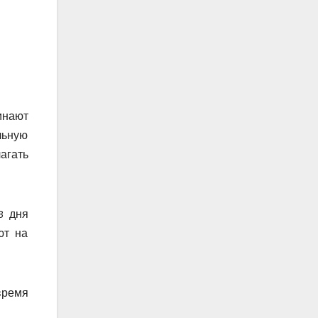
инают
льную
агать
3 дня
ют на
время