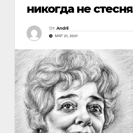
никогда не стесн
От
Andrii
МАР 21, 2021