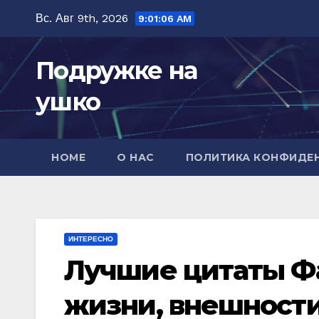
Перейти
Вс. Авг 9th, 2026
9:01:07 AM
к
содержимому
Подружке на
ушко
HOME
О НАС
ПОЛИТИКА КОНФИДЕ
ИНТЕРЕСНО
Лучшие цитаты Ф
жизни, внешности