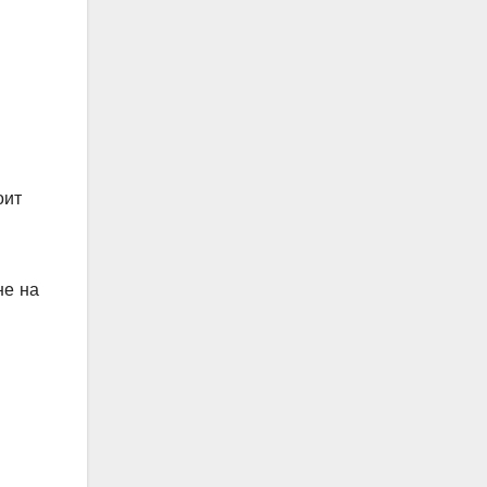
оит
не на