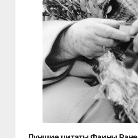
Лучшие цитаты Фаины Ранев