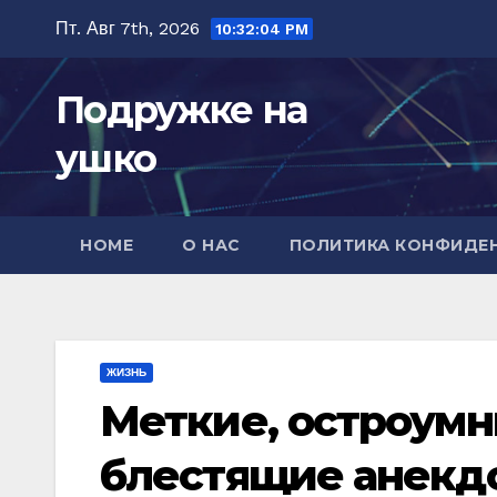
Перейти
Пт. Авг 7th, 2026
10:32:06 PM
к
содержимому
Подружке на
ушко
HOME
О НАС
ПОЛИТИКА КОНФИДЕ
ЖИЗНЬ
Меткие, остроумн
блестящие анекдот