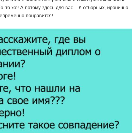
о-то же! А потому здесь для вас – 9 отборных, иронично-
непременно понравится!