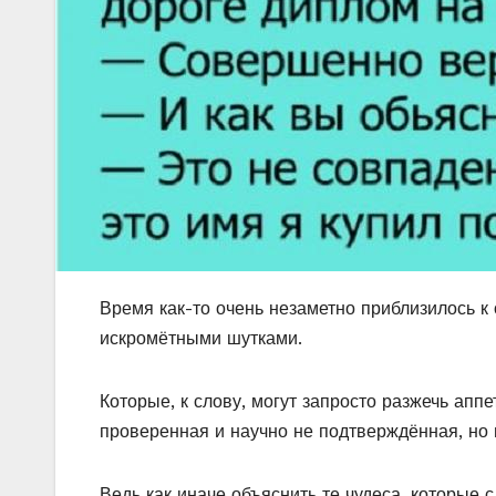
Время как-то очень незаметно приблизилось к о
искромётными шутками.
Которые, к слову, могут запросто разжечь апп
проверенная и научно не подтверждённая, но м
Ведь как иначе объяснить те чудеса, которые