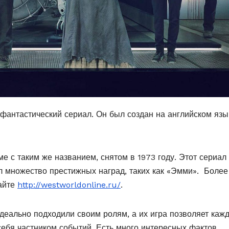
фантастический сериал. Он был создан на английском язы
е с таким же названием, снятом в 1973 году. Этот сериал
л множество престижных наград, таких как «Эмми». Более
айте
http://westworldonline.ru/
.
идеально подходили своим ролям, а их игра позволяет каж
себя частником событий. Есть много интересных фактов,