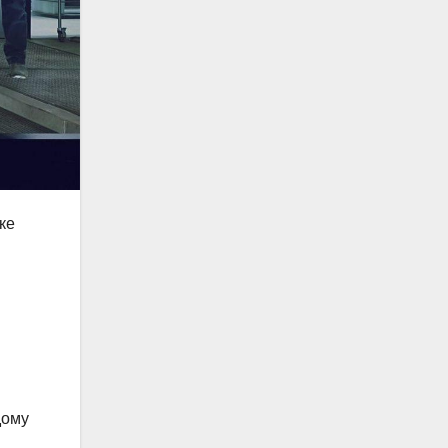
ке
дому