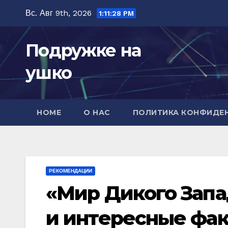
Перейти
Вс. Авг 9th, 2026
1:11:29 PM
к
содержимому
Подружке на
ушко
HOME
О НАС
ПОЛИТИКА КОНФИДЕ
РЕКОМЕНДАЦИИ
«Мир Дикого Запа
и интересные фак