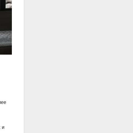
лее
 и