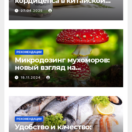
кордицепса в китайской
медицине: природное
27.04.2025
средство против усталости
и истощения
РЕКОМЕНДАЦИИ
Микродозинг мухоморов:
новый взгляд на
психоделику
18.11.2024
РЕКОМЕНДАЦИИ
Удобство и качество: