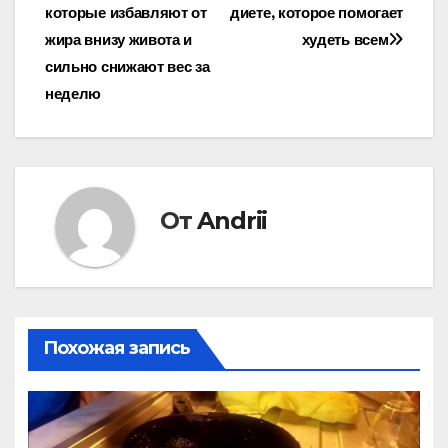
которые избавляют от
диете, которое помогает
по
жира внизу живота и
худеть всем
записям
сильно снижают вес за
неделю
От
Andrii
Похожая запись