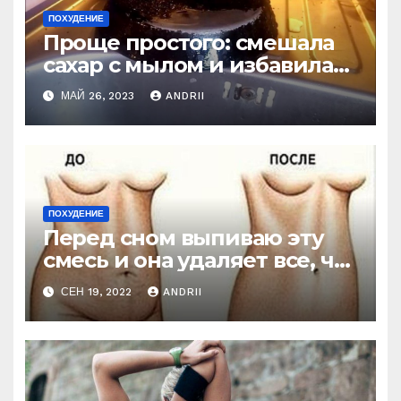
ПОХУДЕНИЕ
Проще простого: смешала
сахар с мылом и избавилась
от нагара на кастрюлях и
МАЙ 26, 2023
ANDRII
сковородках! Ага!
ПОХУДЕНИЕ
Перед сном выпиваю эту
смесь и она удаляет все, что
я съела в течение дня!
СЕН 19, 2022
ANDRII