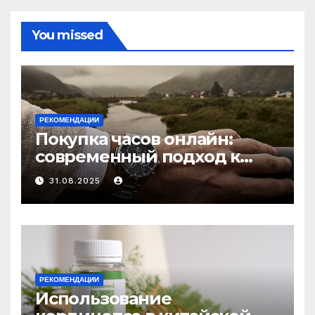
You missed
РЕКОМЕНДАЦИИ
Покупка часов онлайн:
современный подход к
выбору аксессуаров
31.08.2025
РЕКОМЕНДАЦИИ
Использование