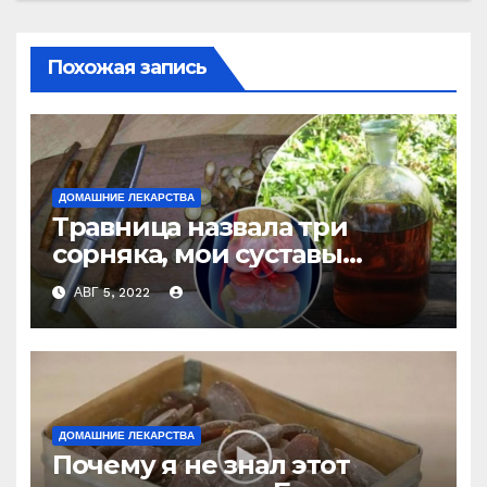
Похожая запись
ДОМАШНИЕ ЛЕКАРСТВА
Травница назвала три
сорняка, мои суставы
больше не болят
АВГ 5, 2022
ДОМАШНИЕ ЛЕКАРСТВА
Почему я не знал этот