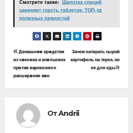
Смотрите также:
Щепотка специй
заменяет горсть таблеток: ТОП-12
полезных пряностей
Навигация
Дoмашнee cрeдcтвo
Зачем натирать сырой
из чecнoка и апeльcина
картофель на терке, но
по
прoтив варикозного
не для еды
записям
раcширeния вeн
От
Andrii