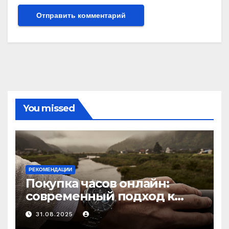
You missed
РЕКОМЕНДАЦИИ
Покупка часов онлайн:
современный подход к
выбору аксессуаров
31.08.2025