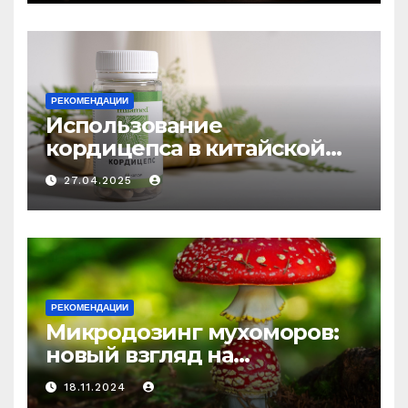
РЕКОМЕНДАЦИИ
Использование
кордицепса в китайской
медицине: природное
27.04.2025
средство против усталости
и истощения
РЕКОМЕНДАЦИИ
Микродозинг мухоморов:
новый взгляд на
психоделику
18.11.2024