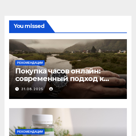
You missed
РЕКОМЕНДАЦИИ
Покупка часов онлайн:
современный подход к
выбору аксессуаров
31.08.2025
РЕКОМЕНДАЦИИ