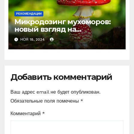
РЕКОМЕНДАЦИИ
Микродозинг мухоморов:
новый взгляд на
психоделику
НОЯ 18, 2024
Добавить комментарий
Ваш адрес email не будет опубликован.
Обязательные поля помечены
*
Комментарий
*