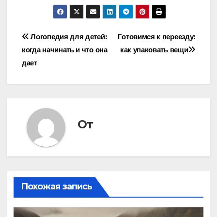
Навигация
Логопедия для детей:
Готовимся к переезду:
когда начинать и что она
как упаковать вещи
по
дает
записям
От
Похожая запись