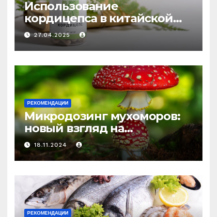
Использование
кордицепса в китайской
медицине: природное
27.04.2025
средство против усталости
и истощения
РЕКОМЕНДАЦИИ
Микродозинг мухоморов:
новый взгляд на
психоделику
18.11.2024
РЕКОМЕНДАЦИИ