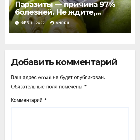
Паразиты — причина 97%
болезней. Не ждите,
боритесь с ними уже
ФЕВ 11, 2022
ANDRII
сейчас (Рецепт)
Добавить комментарий
Ваш адрес email не будет опубликован.
Обязательные поля помечены
*
Комментарий
*