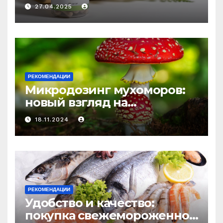
медицине: природное
27.04.2025
средство против усталости
и истощения
РЕКОМЕНДАЦИИ
Микродозинг мухоморов:
новый взгляд на
психоделику
18.11.2024
РЕКОМЕНДАЦИИ
Удобство и качество:
покупка свежемороженной