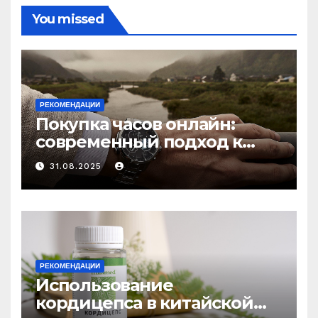
You missed
РЕКОМЕНДАЦИИ
Покупка часов онлайн:
современный подход к
выбору аксессуаров
31.08.2025
РЕКОМЕНДАЦИИ
Использование
кордицепса в китайской