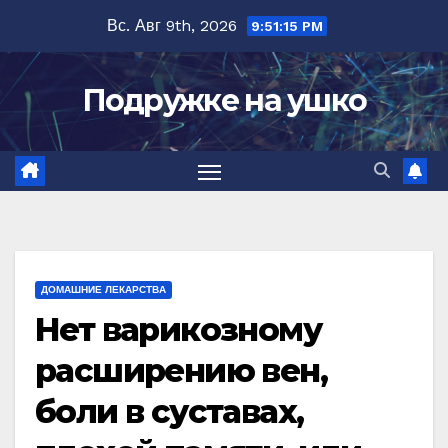
Перейти
Вс. Авг 9th, 2026
9:51:16 PM
к
содержимому
Подружке на ушко
ДОМАШНИЕ ЛЕКАРСТВА
Нет варикозному
расширению вен,
боли в суставах,