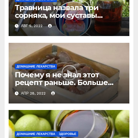
Травница назвала три
сорняка, мои суставы
больше не болят
АВГ 5, 2022
ДОМАШНИЕ ЛЕКАРСТВА
Почему я не знал этот
рецепт раньше. Больше
никогда не буду покупать
АПР 28, 2022
лекарство от кашля!
ДОМАШНИЕ ЛЕКАРСТВА
ЗДОРОВЬЕ