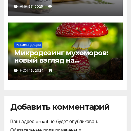
природное средство
АПР 27, 2025
против усталости и
истощения
РЕКОМЕНДАЦИИ
Микродозинг мухоморов:
новый взгляд на
психоделику
НОЯ 18, 2024
Добавить комментарий
Ваш адрес email не будет опубликован.
Обязательные поля помечены
*