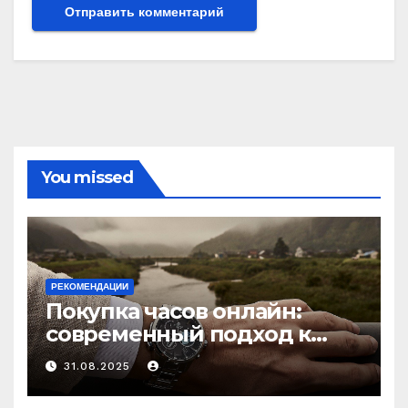
You missed
РЕКОМЕНДАЦИИ
Покупка часов онлайн:
современный подход к
выбору аксессуаров
31.08.2025