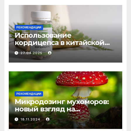
РЕКОМЕНДАЦИИ
Использование
кордицепса в китайской
медицине: природное
27.04.2025
средство против усталости
и истощения
РЕКОМЕНДАЦИИ
Микродозинг мухоморов:
новый взгляд на
психоделику
18.11.2024