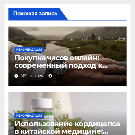
Похожая запись
РЕКОМЕНДАЦИИ
Покупка часов онлайн:
современный подход к
выбору аксессуаров
АВГ 31, 2025
РЕКОМЕНДАЦИИ
Использование кордицепса
в китайской медицине: