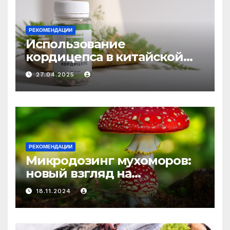
РЕКОМЕНДАЦИИ
Использование
кордицепса в китайской
медицине: природное
27.04.2025
средство против усталости
и истощения
РЕКОМЕНДАЦИИ
Микродозинг мухоморов:
новый взгляд на
психоделику
18.11.2024