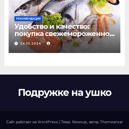
РЕКОМЕНДАЦИИ
Удобство и качество:
покупка свежемороженной
рыбы онлайн
24.10.2024
Подружке на ушко
Сайт работает на WordPress
|
Тема: Newsup, автор
Themeansar