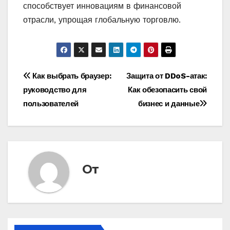
способствует инновациям в финансовой
отрасли, упрощая глобальную торговлю.
Навигация
Как выбрать браузер:
Защита от DDoS-атак:
руководство для
Как обезопасить свой
по
пользователей
бизнес и данные
записям
От