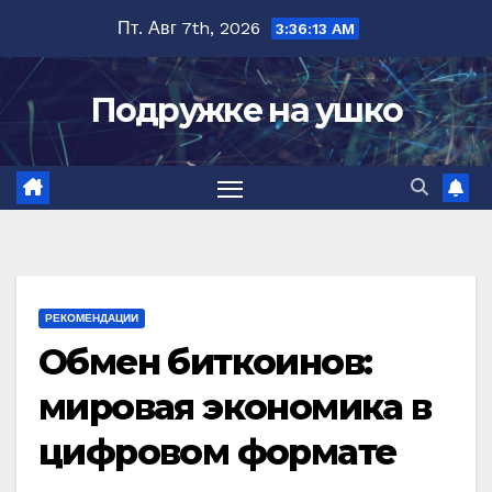
Перейти
Пт. Авг 7th, 2026
3:36:14 AM
к
содержимому
Подружке на ушко
РЕКОМЕНДАЦИИ
Обмен биткоинов:
мировая экономика в
цифровом формате