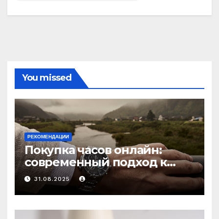
You missed
РЕКОМЕНДАЦИИ
Покупка часов онлайн:
современный подход к
выбору аксессуаров
31.08.2025