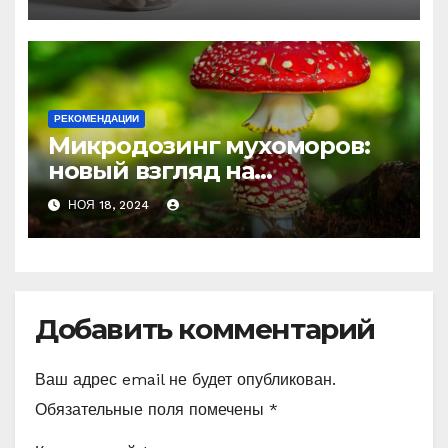
против усталости и
истощения
РЕКОМЕНДАЦИИ
Микродозинг мухоморов:
новый взгляд на
психоделику
НОЯ 18, 2024
Добавить комментарий
Ваш адрес email не будет опубликован.
Обязательные поля помечены
*