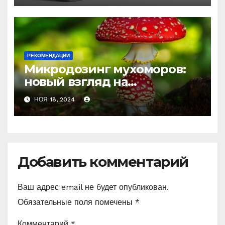
истощения
РЕКОМЕНДАЦИИ
Микродозинг мухоморов:
новый взгляд на
психоделику
НОЯ 18, 2024
Добавить комментарий
Ваш адрес email не будет опубликован.
Обязательные поля помечены
*
Комментарий
*