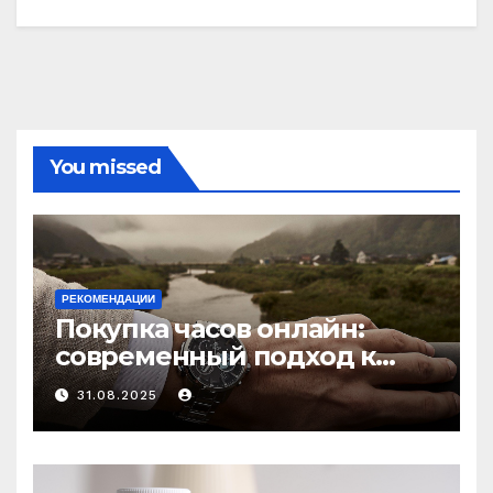
You missed
РЕКОМЕНДАЦИИ
Покупка часов онлайн:
современный подход к
выбору аксессуаров
31.08.2025