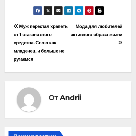
Навигация
Муж перестал храпеть
Мода для любителей
от 1 стакана этого
активного образа жизни
по
средства. Сплю как
записям
младенец, и больше не
ругаемся
От
Andrii