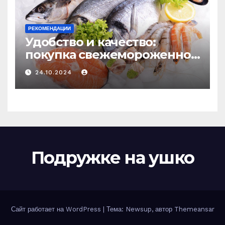
РЕКОМЕНДАЦИИ
Удобство и качество:
покупка свежемороженной
рыбы онлайн
24.10.2024
Подружке на ушко
Сайт работает на WordPress
|
Тема: Newsup, автор
Themeansar