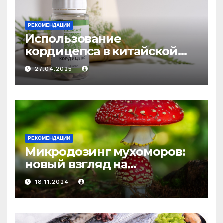
РЕКОМЕНДАЦИИ
Использование
кордицепса в китайской
медицине: природное
27.04.2025
средство против усталости
и истощения
РЕКОМЕНДАЦИИ
Микродозинг мухоморов:
новый взгляд на
психоделику
18.11.2024