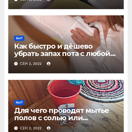
БЫТ
Как быстро и дёшево
убрать запах пота с любой
одежды не стирая
СЕН 2, 2022
БЫТ
Для чего проводят мытье
полов с солью или
очевидное — невероятное
СЕН 2, 2022