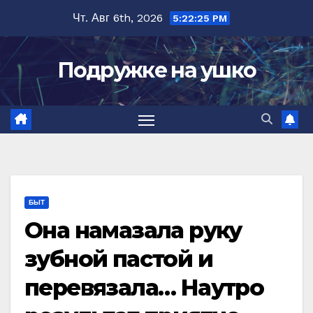
Перейти
Чт. Авг 6th, 2026
5:22:26 PM
к
содержимому
Подружке на ушко
БЫТ
Она намазала руку
зубной пастой и
перевязала… Наутро