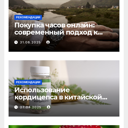
РЕКОМЕНДАЦИИ
Покупка часов онлайн:
современный подход к
выбору аксессуаров
31.08.2025
РЕКОМЕНДАЦИИ
Использование
кордицепса в китайской
медицине: природное
27.04.2025
средство против усталости
и истощения