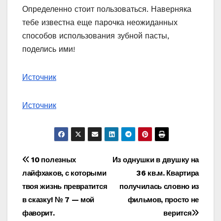
Определенно стоит пользоваться. Наверняка
тебе известна еще парочка неожиданных
способов использования зубной пасты,
поделись ими!
Источник
Источник
Навигация
10 полезных
Из однушки в двушку на
лайфхаков, с которыми
36 кв.м. Квартира
по
твоя жизнь превратится
получилась словно из
записям
в сказку! № 7 — мой
фильмов, просто не
фаворит.
верится