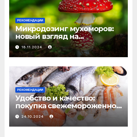
РЕКОМЕНДАЦИИ
Микродозинг мухоморов:
новый взгляд на
психоделику
18.11.2024
РЕКОМЕНДАЦИИ
Удобство и качество:
покупка свежемороженной
рыбы онлайн
24.10.2024