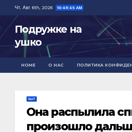
Перейти
Чт. Авг 6th, 2026
10:49:47 AM
к
содержимому
Подружке на
ушко
HOME
О НАС
ПОЛИТИКА КОНФИДЕ
БЫТ
Она распылила спи
произошло дальш