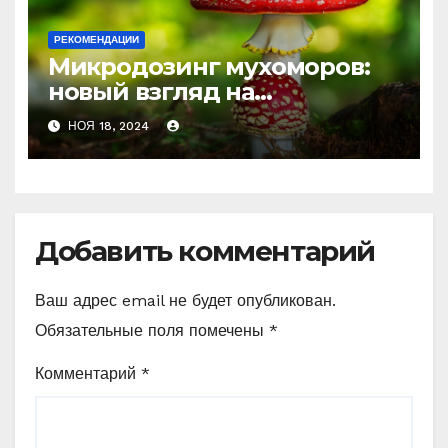
РЕКОМЕНДАЦИИ
Микродозинг мухоморов:
новый взгляд на
психоделику
НОЯ 18, 2024
Добавить комментарий
Ваш адрес email не будет опубликован.
Обязательные поля помечены
*
Комментарий
*