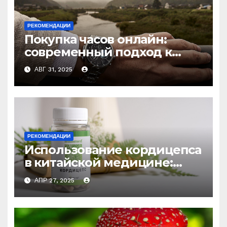
РЕКОМЕНДАЦИИ
Покупка часов онлайн:
современный подход к
выбору аксессуаров
АВГ 31, 2025
РЕКОМЕНДАЦИИ
Использование кордицепса
в китайской медицине:
природное средство
АПР 27, 2025
против усталости и
истощения