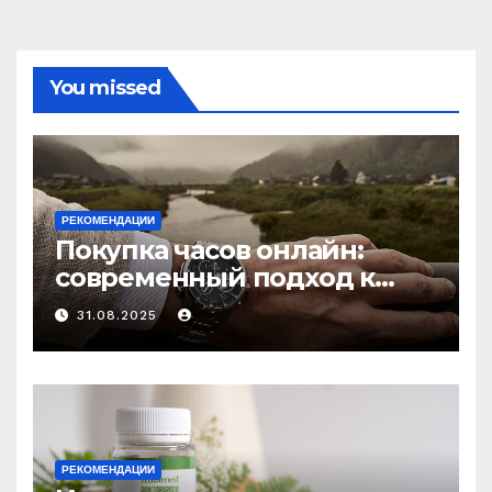
You missed
РЕКОМЕНДАЦИИ
Покупка часов онлайн:
современный подход к
выбору аксессуаров
31.08.2025
РЕКОМЕНДАЦИИ