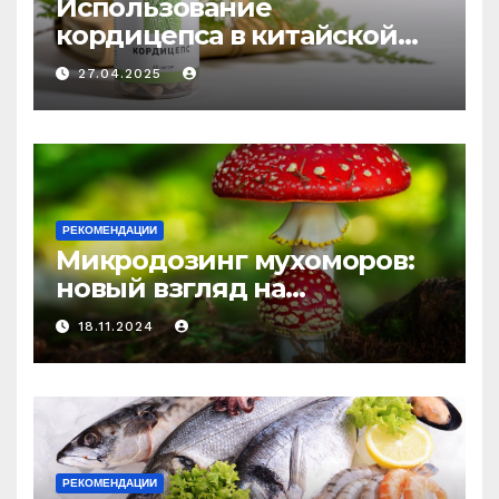
Использование
кордицепса в китайской
медицине: природное
27.04.2025
средство против усталости
и истощения
РЕКОМЕНДАЦИИ
Микродозинг мухоморов:
новый взгляд на
психоделику
18.11.2024
РЕКОМЕНДАЦИИ