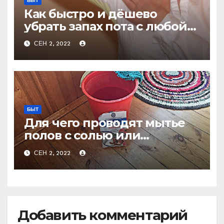
БЫТ
Как быстро и дёшево
убрать запах пота с любой
одежды не стирая
СЕН 2, 2022
БЫТ
Для чего проводят мытье
полов с солью или
очевидное — невероятное
СЕН 2, 2022
Добавить комментарий