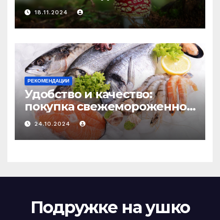
психоделику
18.11.2024
РЕКОМЕНДАЦИИ
Удобство и качество:
покупка свежемороженной
рыбы онлайн
24.10.2024
Подружке на ушко